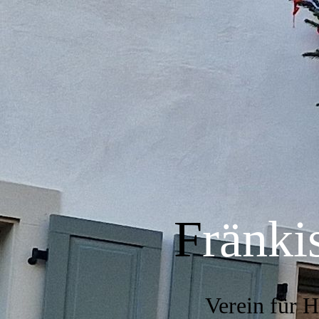
F
ränki
Verein für 