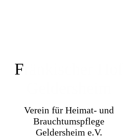
HOME
Presse / Beiträge
F
ränkischer Hof
Einblicke / Ausblicke
Geldersheim
Kontaktformular
Verein für Heimat- und
Tischreservierung
Brauchtumspflege
Geldersheim e.V.