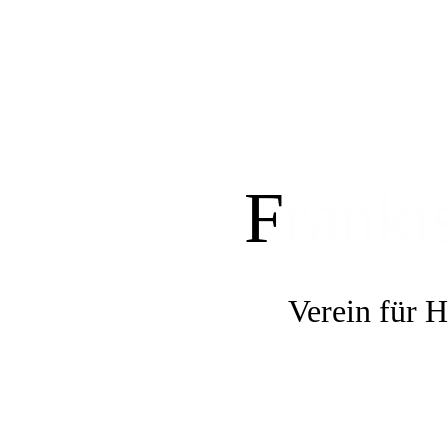
F
ränki
Verein für 