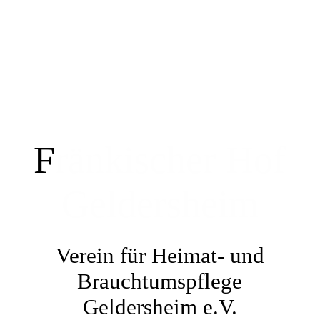
HOME
Presse / Beiträge
F
ränkischer Hof
Einblicke / Ausblicke
Geldersheim
Kontaktformular
Verein für Heimat- und
Tischreservierung
Brauchtumspflege
Geldersheim e.V.